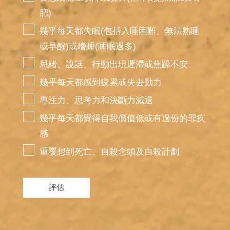
肥)
幾乎每天都失眠(包括入睡困難、無法熟睡
或早醒)或嗜睡(睡眠過多)
思緒、說話、行動出現遲滯或焦躁不安
幾乎每天都感到疲累或失去動力
專注力、思考力和決斷力減退
幾乎每天都覺得自我價值低或有過份的罪疚
感
重覆想到死亡、自殺念頭及自殺計劃
評估