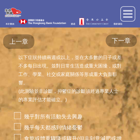
下一章
上一章
以下症狀持續兩週或以上，並在大多數的日子或差
不多每日出現。並對日常生活造成重大困擾，或對
工作、學業、社交或家庭關係等形成重大負面影
響。
(此測驗並非診斷，抑鬱症的診斷須經過專業人士
的專業評估才能確立。)
幾乎對所有活動失去興趣
幾乎每天都感到情緒憂鬱
食慾或體重驟降或驟升(但非刻意減肥或增